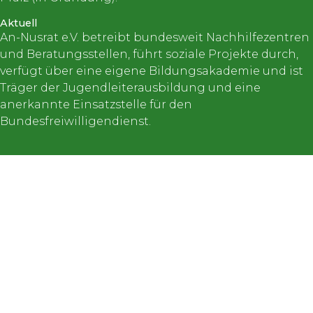
Aktuell
An-Nusrat e.V. betreibt bundesweit Nachhilfezentren
und Beratungsstellen, führt soziale Projekte durch,
verfügt über eine eigene Bildungsakademie und ist
Träger der Jugendleiterausbildung und eine
anerkannte Einsatzstelle für den
Bundesfreiwilligendienst.