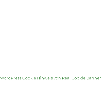
E-Mail: info(at)an-nusrat.de
SPENDENKONTO
An-Nusrat e.V.
IBAN: DE44 5105 0015 0159 0640 54
BIC: NASSDE55XXX
Bank: Nassauische Sparkasse
WordPress Cookie Hinweis von Real Cookie Banner