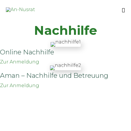
Sk
Nachhilfe
to
co
Online Nachhilfe
Zur Anmeldung
Aman – Nachhilfe und Betreuung
Zur Anmeldung
AN-NUSRAT E.V.
An-Nusrat e.V. – Islamischer Wohlfahrtsverband
Berner Str. 20
60437 Frankfurt am Main
Telefon: +49 (0) 69 50983701