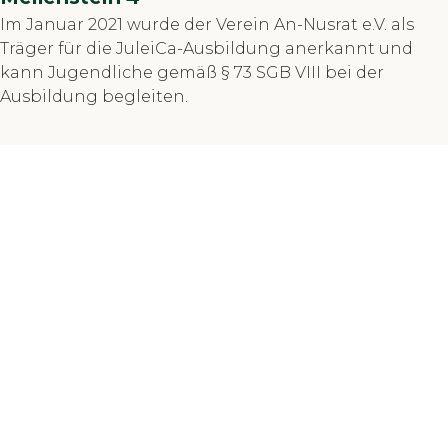
Im Januar 2021 wurde der Verein An-Nusrat e.V. als
Träger für die JuleiCa-Ausbildung anerkannt und
kann Jugendliche gemäß § 73 SGB VIII bei der
Ausbildung begleiten.
AN-NUSRAT E.V.
An-Nusrat e.V. – Islamischer Wohlfahrtsverband
Berner Str. 20
60437 Frankfurt am Main
Telefon: +49 (0) 69 50983701
E-Mail: info(at)an-nusrat.de
SPENDENKONTO
An-Nusrat e.V.
IBAN: DE44 5105 0015 0159 0640 54