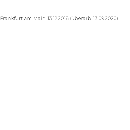
Frankfurt am Main, 13.12.2018 (überarb. 13.09.2020)
AN-NUSRAT E.V.
An-Nusrat e.V. – Islamischer Wohlfahrtsverband
Berner Str. 20
60437 Frankfurt am Main
Telefon: +49 (0) 69 50983701
E-Mail: info(at)an-nusrat.de
SPENDENKONTO
An-Nusrat e.V.
IBAN: DE44 5105 0015 0159 0640 54
BIC: NASSDE55XXX
Bank: Nassauische Sparkasse