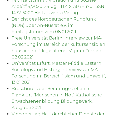
Fachzeitschrift „Migration und Soziale
Arbeit“ 4/2020, 24. Jg. I H.4 S. 366 – 370, ISSN
1432-6000 BeltzJuventa Verlag
Bericht des Norddeutschen Rundfunk
(NDR) über An-Nusrat e.V. im
Freitagsforum vom 08.01.2021
Freie Universität Berlin, Interview zur MA-
Forschung im Bereich der kultursensiblen
häuslichen Pflege älterer Migrant*innen,
08.02.2021
Universität Erfurt, Master Middle Eastern
Sociology and History, Interview zur MA-
Forschung im Bereich “Islam und Umwelt”,
13.01.2021
Broschüre über Beratungsstellen in
Frankfurt “Menschen in Not” Katholische
Erwachsenenbildung Bildungswerk,
Ausgabe 2021
Videobeitrag Haus kirchlicher Dienste der