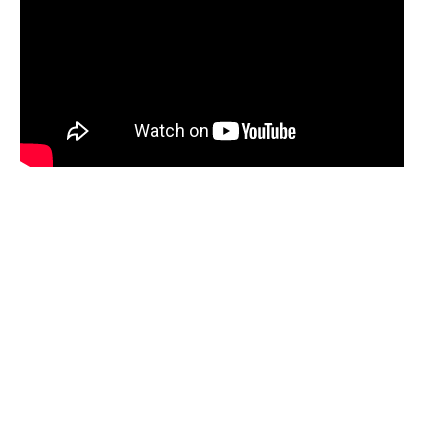
AN-NUSRAT E.V.
An-Nusrat e.V. – Islamischer Wohlfahrtsverband
Berner Str. 20
60437 Frankfurt am Main
Telefon: +49 (0) 69 50983701
E-Mail: info(at)an-nusrat.de
SPENDENKONTO
An-Nusrat e.V.
IBAN: DE44 5105 0015 0159 0640 54