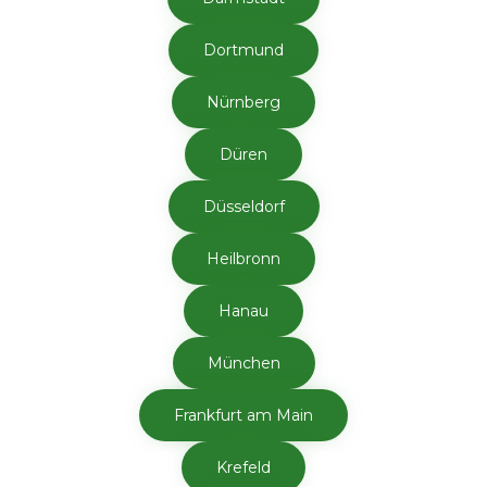
Dortmund
Nürnberg
Düren
Düsseldorf
Heilbronn
Hanau
München
Frankfurt am Main
Krefeld