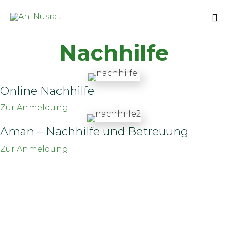
Sk
Nachhilfe
to
co
Online Nachhilfe
Zur Anmeldung
Aman – Nachhilfe und Betreuung
Zur Anmeldung
AN-NUSRAT E.V.
An-Nusrat e.V. – Islamischer Wohlfahrtsverband
Berner Str. 20
60437 Frankfurt am Main
Telefon: +49 (0) 69 50983701