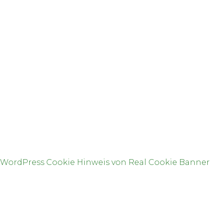
E-Mail: info(at)an-nusrat.de
SPENDENKONTO
An-Nusrat e.V.
IBAN: DE44 5105 0015 0159 0640 54
BIC: NASSDE55XXX
Bank: Nassauische Sparkasse
WordPress Cookie Hinweis von Real Cookie Banner